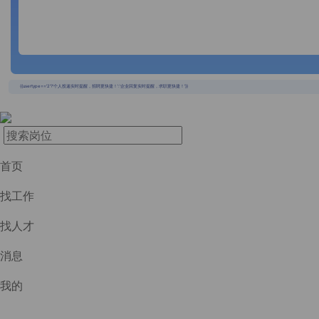
{{usertype=='2'?'个人投递实时提醒，招聘更快捷！':'企业回复实时提醒，求职更快捷！'}}
首页
找工作
找人才
消息
我的