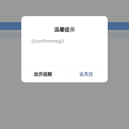
长按识别二维码
温馨提示
{{confirmmsg}}
放弃提醒
去关注