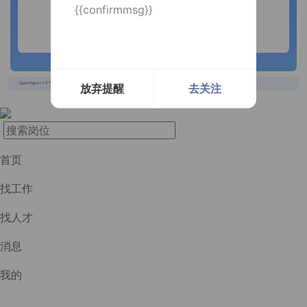
{{confirmmsg}}
长按识别二维码
{{usertype=='2'?'个人投递实时提醒，招聘更快捷！':'企业回复实时提醒，求职更快捷！'}}
放弃提醒
去关注
首页
找工作
找人才
消息
我的