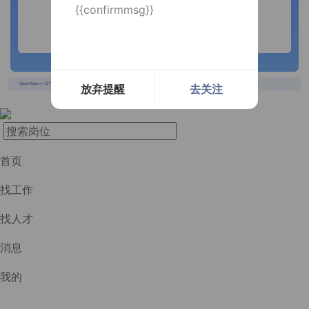
{{confirmmsg}}
长按识别二维码
{{usertype=='2'?'个人投递实时提醒，招聘更快捷！':'企业回复实时提醒，求职更快捷！'}}
放弃提醒
去关注
首页
找工作
找人才
消息
我的