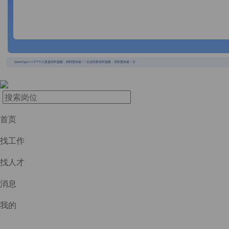
{{usertype=='2'?'个人投递实时提醒，招聘更快捷！':'企业回复实时提醒，求职更快捷！'}}
首页
找工作
找人才
消息
我的