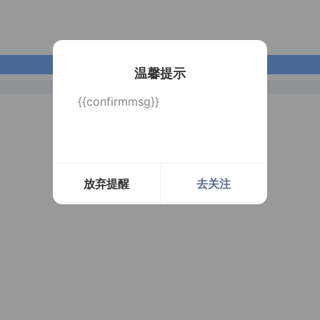
长按识别二维码
温馨提示
{{confirmmsg}}
放弃提醒
去关注