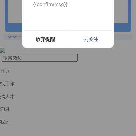
{{confirmmsg}}
长按识别二维码
{{usertype=='2'?'个人投递实时提醒，招聘更快捷！':'企业回复实时提醒，求职更快捷！'}}
放弃提醒
去关注
首页
找工作
找人才
消息
我的